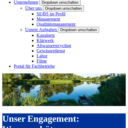
Unternehmen
Dropdown umschalten
Über uns
Dropdown umschalten
SE|BS im Profil
Management
Qualitätsmanagement
Unsere Aufgaben
Dropdown umschalten
Kanalnetz
Klärwerk
Abwasserrecycling
Gewässerdienst
Labor
Filme
Portal für Fachbetriebe
Unser Engagement: