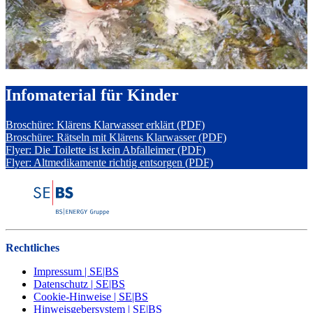
Infomaterial für Kinder
Broschüre: Klärens Klarwasser erklärt (PDF)
Broschüre: Rätseln mit Klärens Klarwasser (PDF)
Flyer: Die Toilette ist kein Abfalleimer (PDF)
Flyer: Altmedikamente richtig entsorgen (PDF)
Rechtliches
Impressum | SE|BS
Datenschutz | SE|BS
Cookie-Hinweise | SE|BS
Hinweisgebersystem | SE|BS